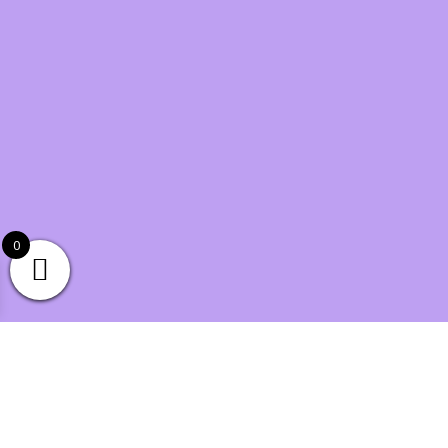
0
Doğuş Mutfak, Mutfak Dekorasyonunda Şıklığı Yakalamanın En