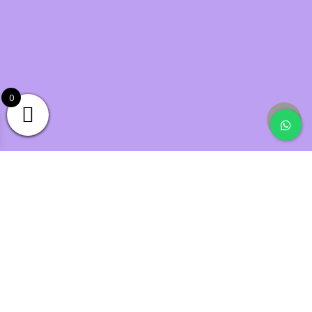
0
Doğuş Mutfak, Mutfak Dekorasyonunda Şıklığı
Yakalamanın En İyi Adresi! [...]
İLETIŞIM
Add: Doğuş Mutfak