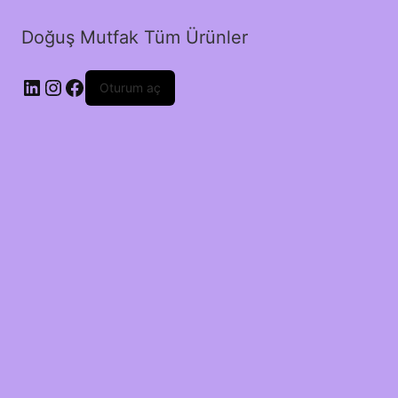
Doğuş Mutfak Tüm Ürünler
LinkedIn
Instagram
Facebook
Oturum aç